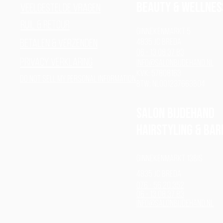
Beauty & Wellnes
Veelgestelde vragen
Ruil & Retour
Ginnekenmarkt 5
4835 JC Breda
Betalen & verzenden
06 - 13 08 37 83
Privacy verklaring
info@salonbijdehand.nl
Kvk: 57808163
Do Not Sell My Personal Information
BTW: NL001237663B04
Salon Bijdehand
Hairstyling & BAR
Ginnekenmarkt 13bis
4835 JC Breda
076 - 56 20 352
06 - 13 08 37 83
info@salonbijdehand.nl