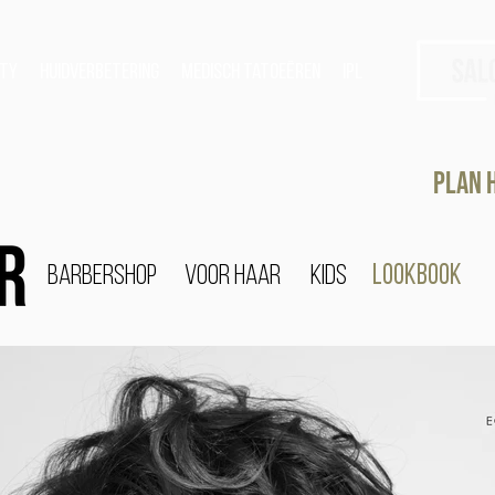
ty
Huidverbetering
Medisch tatoeëren
IPL
Plan h
Barbershop
Voor Haar
Kids
lookbook