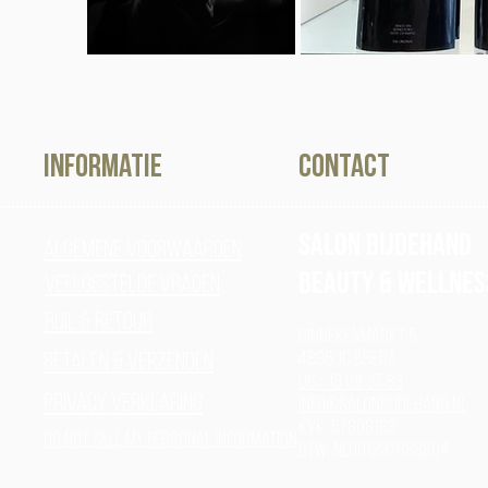
Informatie
contact
Salon Bijdehand
Algemene voorwaarden
Beauty & Wellnes
Veelgestelde vragen
Ruil & Retour
Ginnekenmarkt 5
4835 JC Breda
Betalen & verzenden
06 - 13 08 37 83
Privacy verklaring
info@salonbijdehand.nl
Kvk: 57808163
Do Not Sell My Personal Information
BTW: NL001237663B04