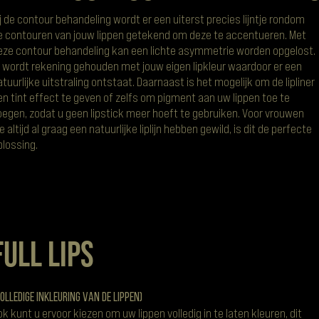
ij de contour behandeling wordt er een uiterst precies lijntje rondom
e contouren van jouw lippen getekend om deze te accentueren. Met
eze contour behandeling kan een lichte asymmetrie worden opgelost.
r wordt rekening gehouden met jouw eigen lipkleur waardoor er een
atuurlijke uitstraling ontstaat. Daarnaast is het mogelijk om de lipliner
en tint effect te geven of zelfs om pigment aan uw lippen toe te
oegen, zodat u geen lipstick meer hoeft te gebruiken. Voor vrouwen
e altijd al graag een natuurlijke liplijn hebben gewild, is dit de perfecte
plossing.
FULL LIPS
olledige inkleuring van de lippen)
ok kunt u ervoor kiezen om uw lippen volledig in te laten kleuren, dit