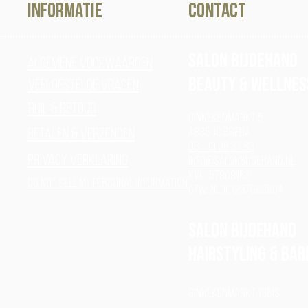
Informatie
contact
Salon Bijdehand
Algemene voorwaarden
Beauty & Wellnes
Veelgestelde vragen
Ruil & Retour
Ginnekenmarkt 5
4835 JC Breda
Betalen & verzenden
06 - 13 08 37 83
Privacy verklaring
info@salonbijdehand.nl
Kvk: 57808163
Do Not Sell My Personal Information
BTW: NL001237663B04
Salon Bijdehand
Hairstyling & BAR
Ginnekenmarkt 13bis