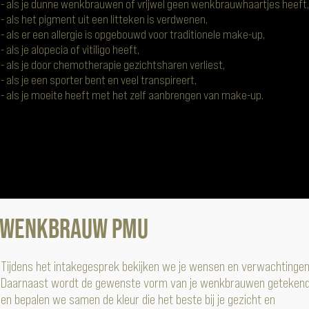
- als je dunne wenkbrauwen of vrijwel geen wenkbrauwhaartjes heeft,
- als het pigment uit een litteken is verdwenen,
- als er een allergie is opgebouwd voor traditionele make-up,
- als je alopecia of vitiligo heeft,
- als je door chemotherapie gezichtsharen verliest,
- als je een sporter bent en veel transpireert,
- als je moeite heeft met het zelf aanbrengen van make-up.
Wenkbrauw PMU
Tijdens het intakegesprek bekijken we je wensen en verwachtingen
Daarnaast wordt de gewenste vorm van je wenkbrauwen geteken
en bepalen we samen de kleur die het beste bij je gezicht en