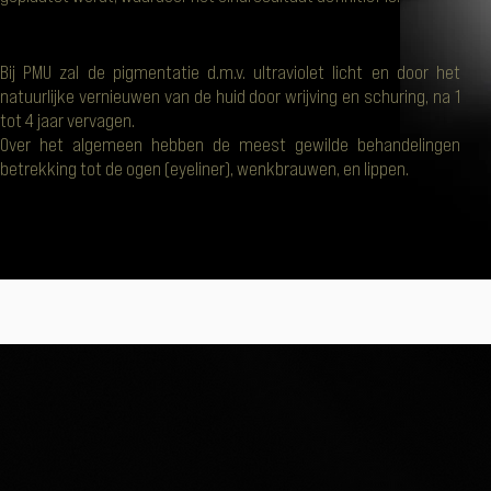
Bij PMU zal de pigmentatie d.m.v. ultraviolet licht en door het
natuurlijke vernieuwen van de huid door wrijving en schuring, na 1
tot 4 jaar vervagen.
Over het algemeen hebben de meest gewilde behandelingen
betrekking tot de ogen (eyeliner), wenkbrauwen, en lippen.