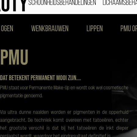
schoonheidsbehandelingen
lichaamsbeha
ogen
Wenkbrauwen
Lippen
PMU O
PMU
dat betekent permanent mooi zijn....
PMU staat voor Permanente Make-Up en wordt ook wel cosmetische
pigmentatie genoemd.
Via ultra dunne naalden worden er pigmenten in de opperhuid
aangebracht. De techniek komt overeen met tatoeëren, echter
het grootste verschil is dat bij het tatoeëren de inkt dieper
geplaatst wordt, waardoor het eindresultaat definitief is.