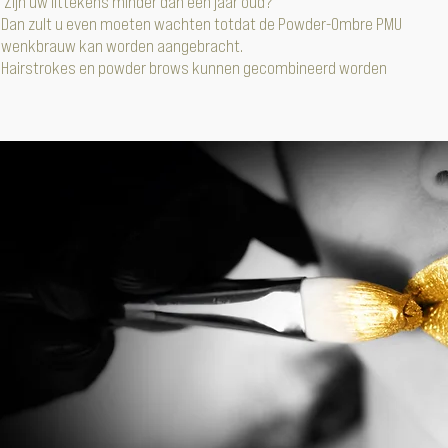
Zijn uw littekens minder dan één jaar oud?
Dan zult u even moeten wachten totdat de Powder-Ombre PMU
wenkbrauw kan worden aangebracht.
Hairstrokes en powder brows kunnen gecombineerd worden