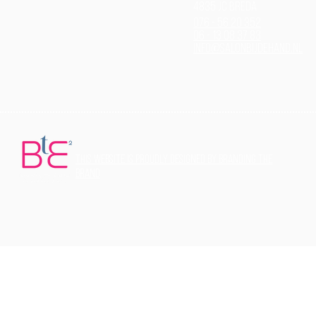
4835 JC Breda
076 - 56 20 352
06 - 13 08 37 83
info@salonbijdehand.nl
THis website is proudly designed by Branding the
Brand