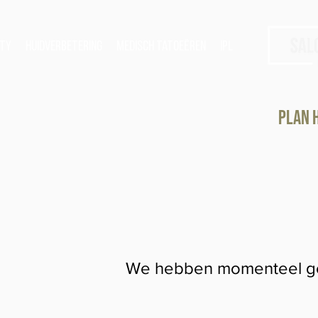
ty
Huidverbetering
Medisch tatoeëren
IPL
Plan h
We hebben momenteel ge