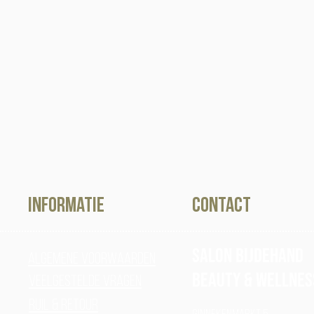
Informatie
contact
Salon Bijdehand
Algemene voorwaarden
Beauty & Wellnes
Veelgestelde vragen
Ruil & Retour