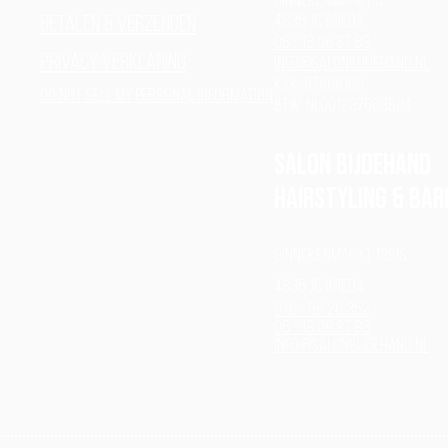
Ginnekenmarkt 5
4835 JC Breda
Betalen & verzenden
06 - 13 08 37 83
Privacy verklaring
info@salonbijdehand.nl
Kvk: 57808163
Do Not Sell My Personal Information
BTW: NL001237663B04
Salon Bijdehand
Hairstyling & BAR
Ginnekenmarkt 13bis
4835 JC Breda
076 - 56 20 352
06 - 13 08 37 83
info@salonbijdehand.nl